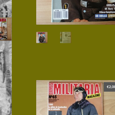
€
2,0