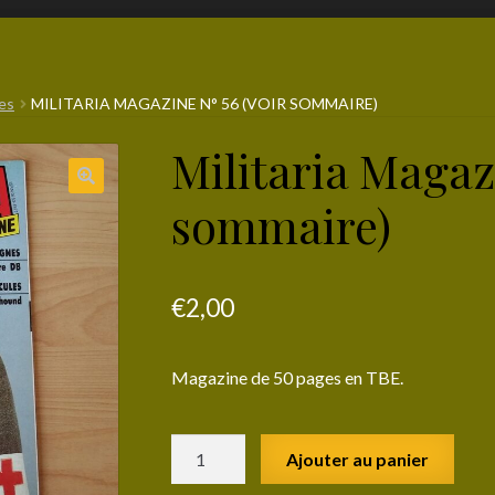
es
MILITARIA MAGAZINE N° 56 (VOIR SOMMAIRE)
Militaria Magazi
sommaire)
€
2,00
Magazine de 50 pages en TBE.
quantité
Ajouter au panier
de