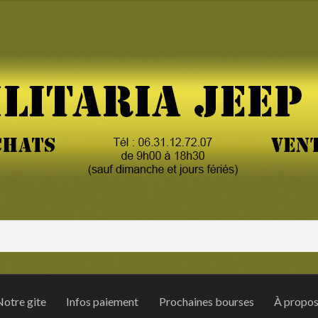
otre gite
Infos paiement
Prochaines bourses
À propo