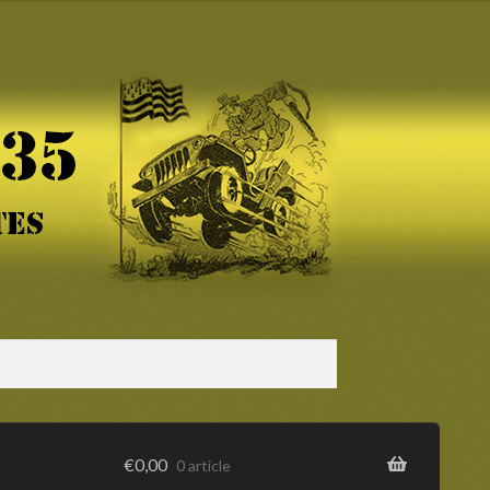
s
€
0,00
0 article