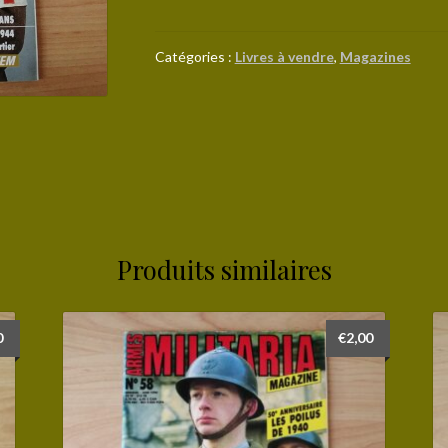
Militaria
Magazine
n°
Catégories :
Livres à vendre
,
Magazines
56
(voir
sommaire)
Produits similaires
0
€
2,00