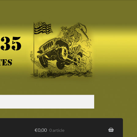
s
€
0,00
0 article