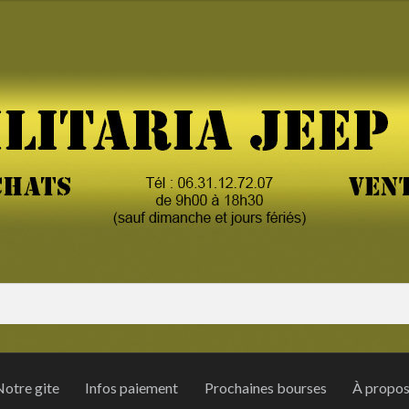
otre gite
Infos paiement
Prochaines bourses
À propo