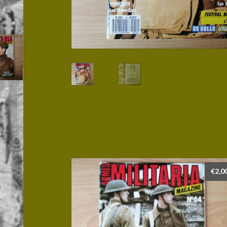
€
2,0