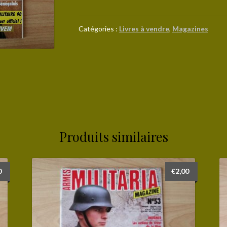
Militaria
Magazine
n°
Catégories :
Livres à vendre
,
Magazines
54
(voir
sommaire)
Produits similaires
0
€
2,00