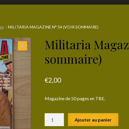
es
MILITARIA MAGAZINE N° 54 (VOIR SOMMAIRE)
Militaria Magazi
sommaire)
€
2,00
Magazine de 50 pages en TBE.
quantité
Ajouter au panier
de