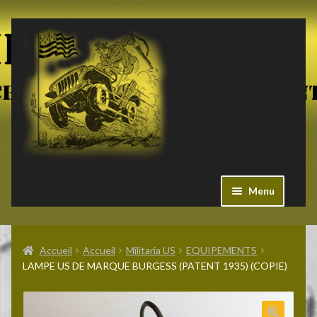
Aller
Aller
à
au
la
contenu
navigation
Menu
Ouvrir
Militaria US
le
Accueil
Accueil
Militaria US
EQUIPEMENTS
menu
LAMPE US DE MARQUE BURGESS (PATENT 1935) (COPIE)
enfant
Ouvrir
Pieces Jeep
le
menu