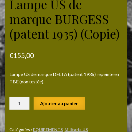
Lampe US de
marque BURGESS
(patent 1935) (Copie)
€
155,00
Lampe US de marque DELTA (patent 1936) repeinte en
TBE (non testée).
quantité
Ajouter au panier
de
Lampe
US
de
Catégories :
EQUIPEMENTS
,
Militaria US