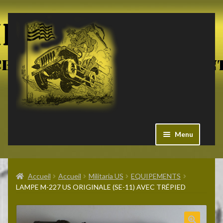
Aller
Aller
à
au
la
contenu
navigation
Menu
Ouvrir
Militaria US
le
Accueil
Accueil
Militaria US
EQUIPEMENTS
menu
LAMPE M-227 US ORIGINALE (SE-11) AVEC TRÉPIED
enfant
Ouvrir
Pieces Jeep
le
menu