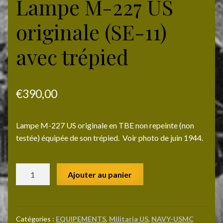
Lampe M-227 US
originale (SE-11)
avec trépied
€
390,00
Lampe M-227 US originale en TBE non repeinte (non
testée) équipée de son trépied. Voir photo de juin 1944.
quantité
Ajouter au panier
de
Lampe
M-
227
Catégories :
EQUIPEMENTS
,
Militaria US
,
NAVY-USMC