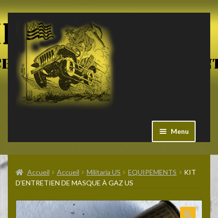
Aller
Aller
à
au
la
contenu
navigation
Menu
Ouvrir
Militaria US
le
Accueil
Accueil
Militaria US
EQUIPEMENTS
KIT
menu
D’ENTRETIEN DE MASQUE À GAZ US
enfant
Ouvrir
Pieces Jeep
le
menu