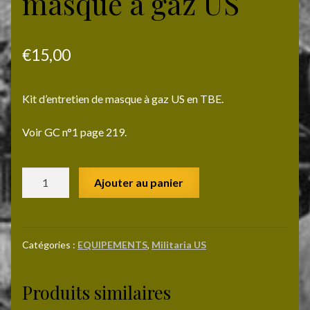
masque à gaz US
€
15,00
Kit d’entretien de masque à gaz US en TBE.
Voir GC n°1 page 219.
quantité
Ajouter au panier
de
Kit
d'entretien
de
Catégories :
EQUIPEMENTS
,
Militaria US
masque
à
Produits similaires
gaz