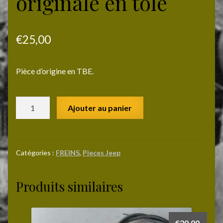
originale en tole
€
25,00
Pièce d’origine en TBE.
quantité
Ajouter au panier
de
Pédale
de
frein
Catégories :
FREINS
,
Pieces Jeep
originale
en
Produits similaires
tole
€
20,00