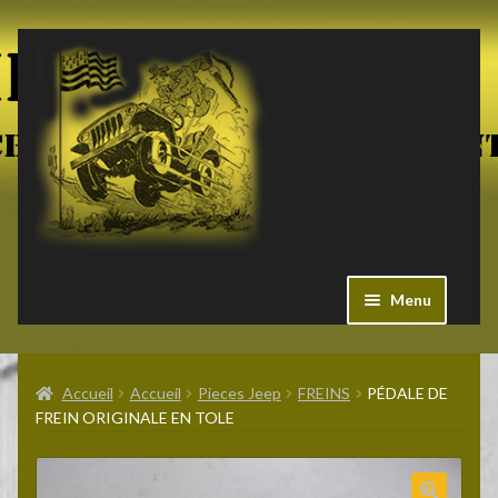
Aller
Aller
à
au
la
contenu
navigation
Menu
Ouvrir
Militaria US
le
Accueil
Accueil
Pieces Jeep
FREINS
PÉDALE DE
menu
FREIN ORIGINALE EN TOLE
enfant
Ouvrir
Pieces Jeep
le
menu