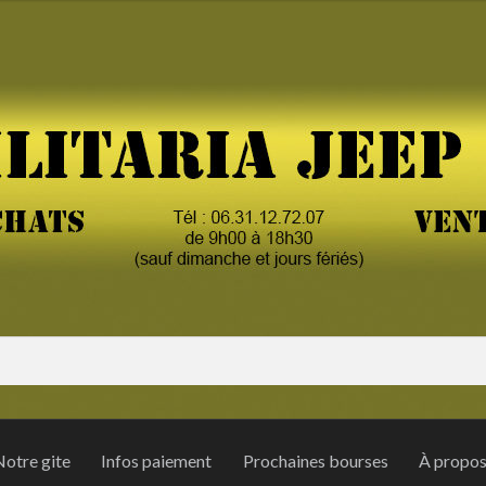
otre gite
Infos paiement
Prochaines bourses
À propo