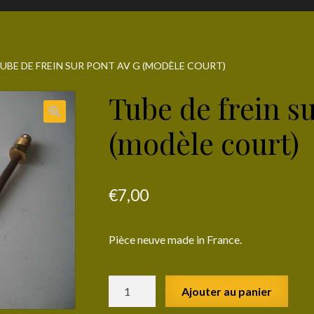
UBE DE FREIN SUR PONT AV G (MODÈLE COURT)
Tube de frein s
(modèle court)
€
7,00
Pièce neuve made in France.
quantité
Ajouter au panier
de