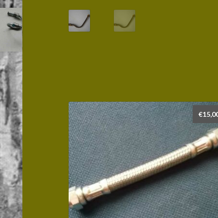
€
15,0