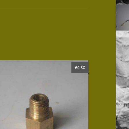
€
4,50