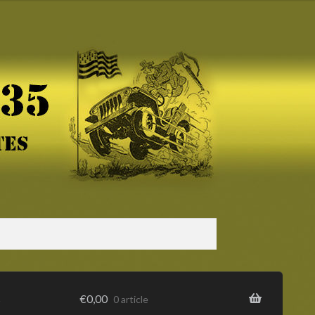
s
€
0,00
0 article