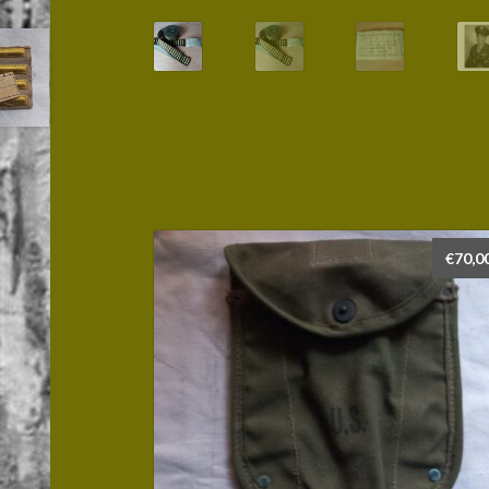
€
70,0