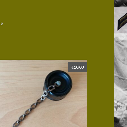
US
€
10,00