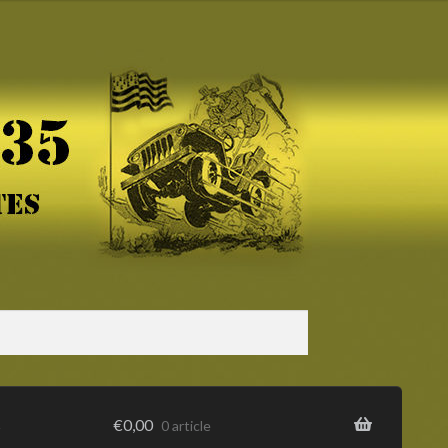
s
€
0,00
0 article