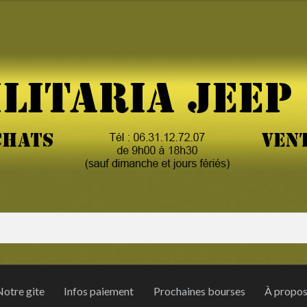
otre gite
Infos paiement
Prochaines bourses
À propo