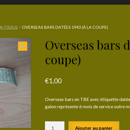
N TISSUS
OVERSEAS BARS DATÉES 1943 (À LA COUPE)
Overseas bars da
coupe)
€
1,00
Overseas bars en TBE avec étiquette datée
galon représente 6 mois de service outre me
quantité
Ajouter au panier