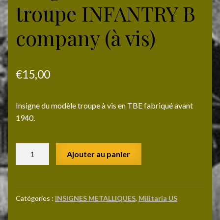
troupe INFANTRY B
company (à vis)
€
15,00
Insigne du modèle troupe à vis en TBE fabriqué avant
1940.
quantité
Ajouter au panier
de
Insigne
de
col
Catégories :
INSIGNES METALLIQUES
,
Militaria US
troupe