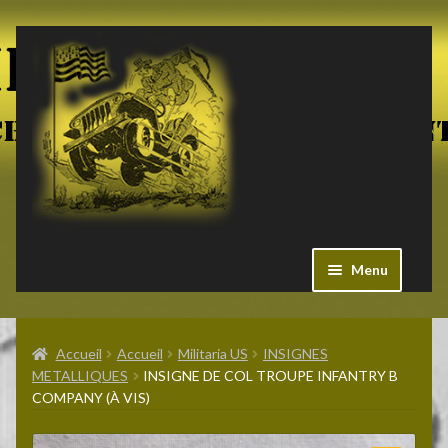
Aller
Aller
à
au
la
contenu
navigation
Menu
Ouvrir
Militaria US
le
Accueil
Accueil
Militaria US
INSIGNES
menu
METALLIQUES
INSIGNE DE COL TROUPE INFANTRY B
enfant
Ouvrir
COMPANY (À VIS)
Pieces Jeep
le
menu