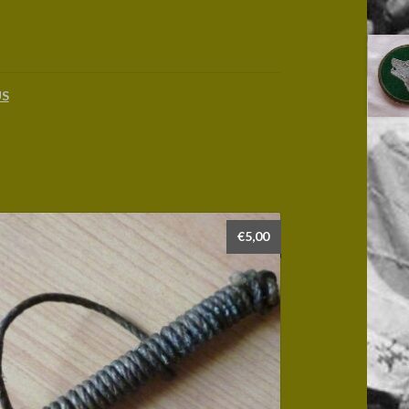
US
€
5,00