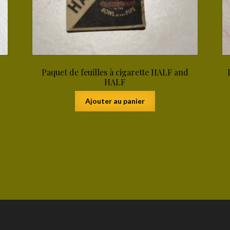
Paquet de feuilles à cigarette HALF and
HALF
Ajouter au panier