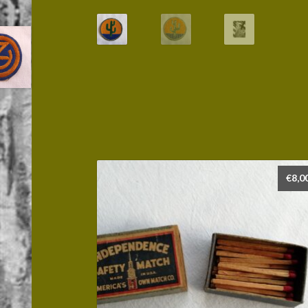
€
8,0