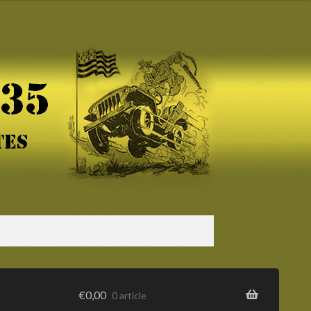
s
€
0,00
0 article