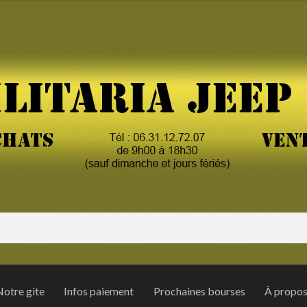
otre gite
Infos paiement
Prochaines bourses
À propo