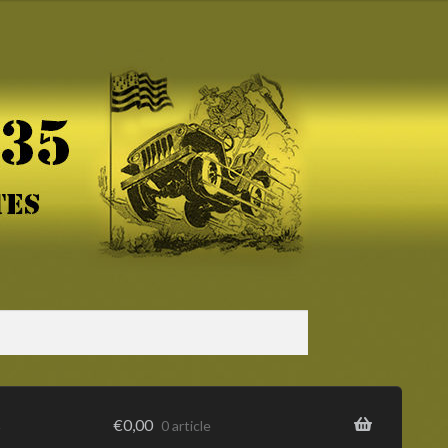
s
€
0,00
0 article