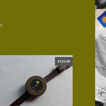
US
€
125,00