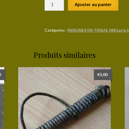
quantité
Ajouter au panier
de
39°
INFANTRY
DIVISION
Catégories :
INSIGNES EN TISSUS
,
Militaria 
standard
Produits similaires
0
€
5,00