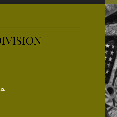
DIVISION
US.