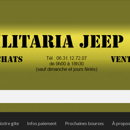
otre gite
Infos paiement
Prochaines bourses
À propo