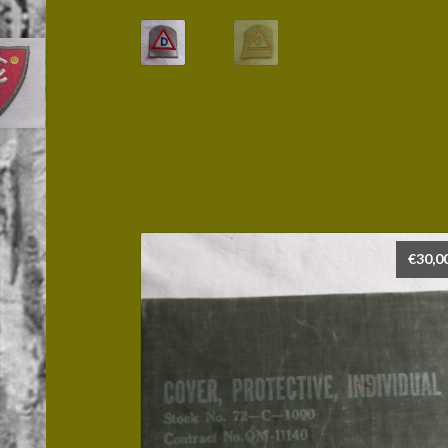
€
30,0