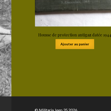
Housse de protection antigaz datée 194
Ajouter au panier
© Militaria Jeep 35 2026