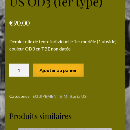
US OD3 (1er type)
€
90,00
Demie toile de tente individuelle 1er modèle (1 abside)
couleur OD3 en TBE non datée.
quantité
Ajouter au panier
de
Demie
toile
de
Catégories :
EQUIPEMENTS
,
Militaria US
tente
US
Produits similaires
OD3
(1er