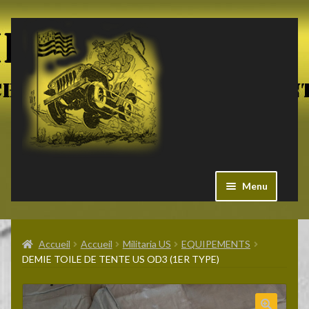
Aller
Aller
à
au
la
contenu
navigation
Menu
Ouvrir
Militaria US
le
Accueil
Accueil
Militaria US
EQUIPEMENTS
menu
DEMIE TOILE DE TENTE US OD3 (1ER TYPE)
enfant
Ouvrir
Pieces Jeep
le
menu