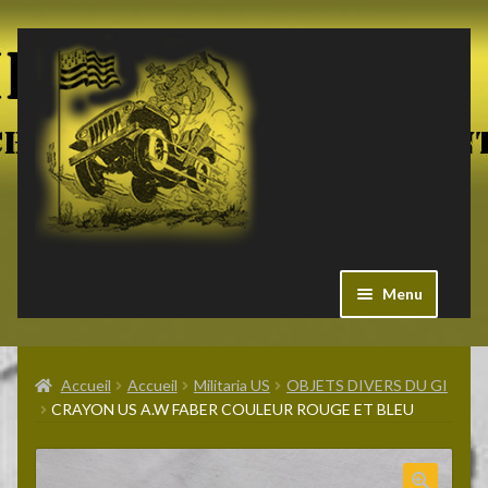
Aller
Aller
à
au
la
contenu
navigation
Menu
Ouvrir
Militaria US
le
Accueil
Accueil
Militaria US
OBJETS DIVERS DU GI
menu
CRAYON US A.W FABER COULEUR ROUGE ET BLEU
enfant
Ouvrir
Pieces Jeep
le
menu