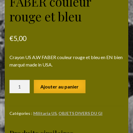
FABER couleur
rouge et bleu
€
5,00
Crayon US A.W FABER couleur rouge et bleu en EN bien
marqué made in USA.
quantité
Ajouter au panier
de
Crayon
US
A.W
Catégories :
Militaria US
,
OBJETS DIVERS DU GI
FABER
couleur