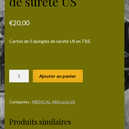
de sûreté US
€
20,00
Carton de 5 épingles de sûreté US en TBE.
quantité
Ajouter au panier
de
Carton
de
5
Catégories :
MEDICAL
,
Militaria US
épingles
de
Produits similaires
sûreté