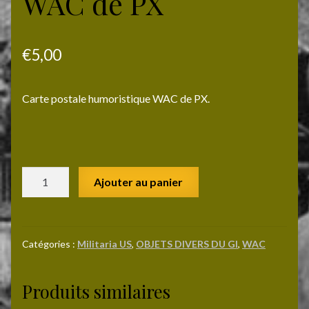
WAC de PX
€
5,00
Carte postale humoristique WAC de PX.
quantité
Ajouter au panier
de
Carte
humoristique
WAC
Catégories :
Militaria US
,
OBJETS DIVERS DU GI
,
WAC
de
PX
Produits similaires