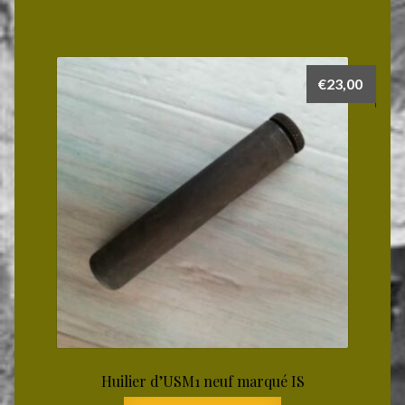
€
23,00
Huilier d’USM1 neuf marqué IS