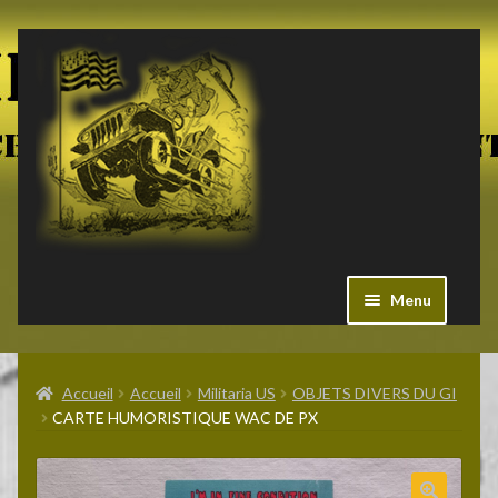
Aller
Aller
à
au
la
contenu
navigation
Menu
Ouvrir
Militaria US
le
Accueil
Accueil
Militaria US
OBJETS DIVERS DU GI
menu
CARTE HUMORISTIQUE WAC DE PX
enfant
Ouvrir
Pieces Jeep
le
menu