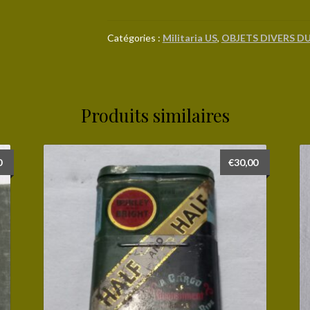
Bouteille
de
bière
Catégories :
Militaria US
,
OBJETS DIVERS DU
RHEINGOLD
Produits similaires
0
€
30,00