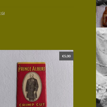
 GI
€
5,00