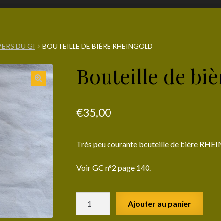
VERS DU GI
BOUTEILLE DE BIÈRE RHEINGOLD
Bouteille de b
€
35,00
Très peu courante bouteille de bière RHE
Voir GC n°2 page 140.
quantité
Ajouter au panier
de