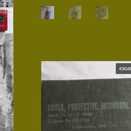
€
30,0