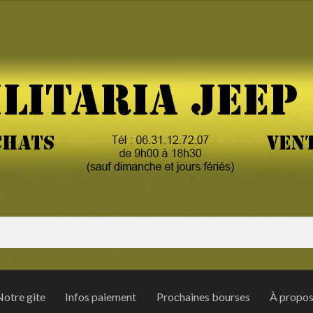
otre gite
Infos paiement
Prochaines bourses
À propo