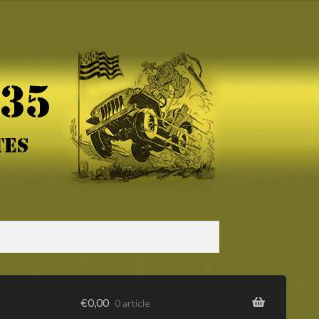
s
€
0,00
0 article