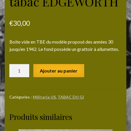
tabac EDGEWORTH
€
30,00
Boite vide en TBE du modèle proposé des années 30
jusqu’en 1942. Le fond possède un grattoir à allumettes.
quantité
Ajouter au panier
de
Petite
boite
vide
Catégories :
Militaria US
,
TABAC DU GI
de
tabac
Produits similaires
EDGEWORTH