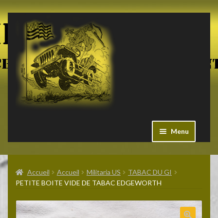
Aller
Aller
à
au
la
contenu
navigation
Menu
Ouvrir
Militaria US
le
Accueil
Accueil
Militaria US
TABAC DU GI
menu
PETITE BOITE VIDE DE TABAC EDGEWORTH
enfant
Ouvrir
Pieces Jeep
le
menu