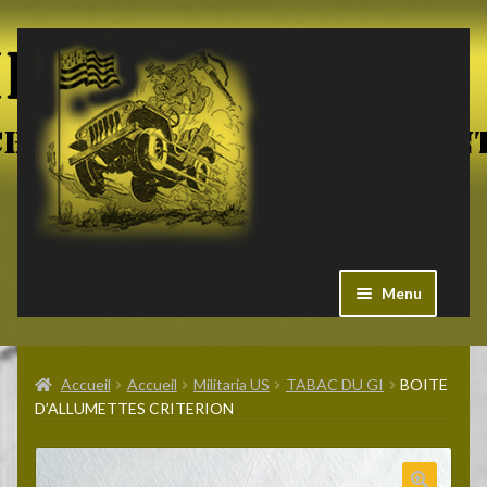
Aller
Aller
à
au
la
contenu
navigation
Menu
Ouvrir
Militaria US
le
Accueil
Accueil
Militaria US
TABAC DU GI
BOITE
menu
D’ALLUMETTES CRITERION
enfant
Ouvrir
Pieces Jeep
le
menu