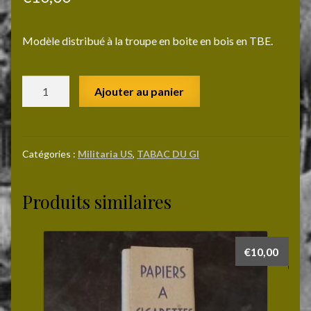
Modèle distribué à la troupe en boite en bois en TBE.
quantité
Ajouter au panier
de
Boite
d'allumettes
CRITERION
Catégories :
Militaria US
,
TABAC DU GI
Produits similaires
€
10,00