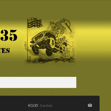
s
€
0,00
0 article