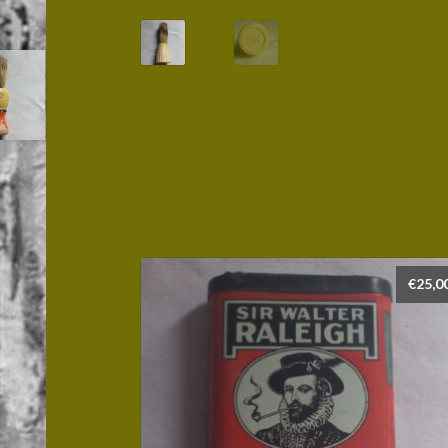
€
25,0