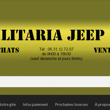
otre gite
Infos paiement
Prochaines bourses
À propo