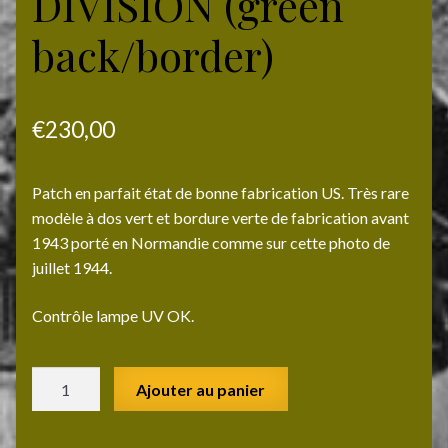
DIVISION (green
back/border)
€
230,00
Patch en parfait état de bonne fabrication US. Très rare
modèle à dos vert et bordure verte de fabrication avant
1943 porté en Normandie comme sur cette photo de
juillet 1944.
Contrôle lampe UV OK.
quantité
Ajouter au panier
de
2°