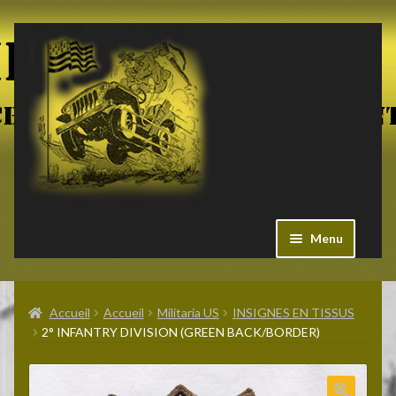
Aller
Aller
à
au
la
contenu
navigation
Menu
Ouvrir
Militaria US
le
Accueil
Accueil
Militaria US
INSIGNES EN TISSUS
menu
2° INFANTRY DIVISION (GREEN BACK/BORDER)
enfant
Ouvrir
Pieces Jeep
le
menu