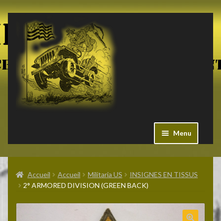
Aller
Aller
à
au
la
contenu
navigation
Menu
Ouvrir
Militaria US
le
Accueil
Accueil
Militaria US
INSIGNES EN TISSUS
menu
2° ARMORED DIVISION (GREEN BACK)
enfant
Ouvrir
Pieces Jeep
le
menu