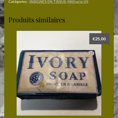
DIVISION
Catégories :
INSIGNES EN TISSUS
,
Militaria US
(green
back)
Produits similaires
€
25,00