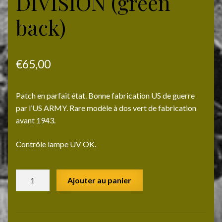
DIVISION (green
back)
€
65,00
Patch en parfait état. Bonne fabrication US de guerre
par l’US ARMY. Rare modèle à dos vert de fabrication
avant 1943.
Contrôle lampe UV OK.
quantité
Ajouter au panier
de
2°
ARMORED